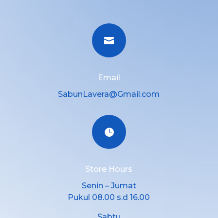

Email
SabunLavera@Gmail.com

Store Hours
Senin – Jumat
Pukul 08.00 s.d 16.00
Sabtu