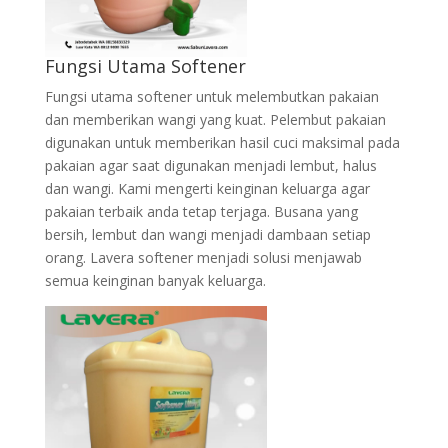
Fungsi Utama Softener
Fungsi utama softener untuk melembutkan pakaian
dan memberikan wangi yang kuat. Pelembut pakaian
digunakan untuk memberikan hasil cuci maksimal pada
pakaian agar saat digunakan menjadi lembut, halus
dan wangi. Kami mengerti keinginan keluarga agar
pakaian terbaik anda tetap terjaga. Busana yang
bersih, lembut dan wangi menjadi dambaan setiap
orang. Lavera softener menjadi solusi menjawab
semua keinginan banyak keluarga.