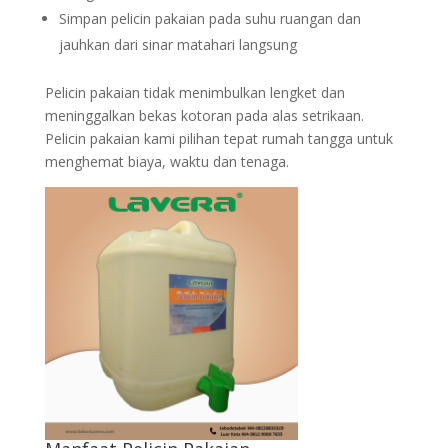
Simpan pelicin pakaian pada suhu ruangan dan
jauhkan dari sinar matahari langsung
Pelicin pakaian tidak menimbulkan lengket dan
meninggalkan bekas kotoran pada alas setrikaan.
Pelicin pakaian kami pilihan tepat rumah tangga untuk
menghemat biaya, waktu dan tenaga.