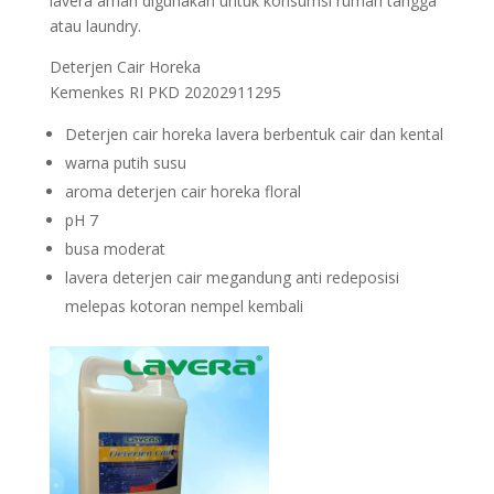
lavera aman digunakan untuk konsumsi rumah tangga
atau laundry.
Deterjen Cair Horeka
Kemenkes RI PKD 20202911295
Deterjen cair horeka lavera berbentuk cair dan kental
warna putih susu
aroma deterjen cair horeka floral
pH 7
busa moderat
lavera deterjen cair megandung anti redeposisi
melepas kotoran nempel kembali