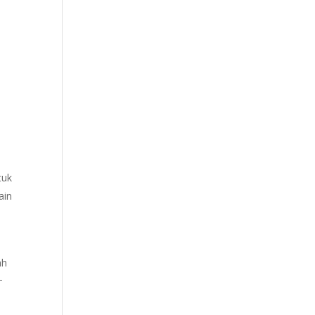
tuk
ain
ah
-