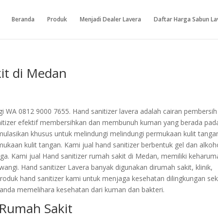
Beranda
Produk
Menjadi Dealer Lavera
Daftar Harga Sabun La
it di Medan
gi WA 0812 9000 7655. Hand sanitizer lavera adalah cairan pembersih
nitizer efektif membersihkan dan membunuh kuman yang berada pad
mulasikan khusus untuk melindungi melindungi permukaan kulit tanga
ukaan kulit tangan. Kami jual hand sanitizer berbentuk gel dan alkoh
. Kami jual Hand sanitizer rumah sakit di Medan, memiliki keharum
gi. Hand sanitizer Lavera banyak digunakan dirumah sakit, klinik,
oduk hand sanitizer kami untuk menjaga kesehatan dilingkungan sek
 anda memelihara kesehatan dari kuman dan bakteri.
r Rumah Sakit