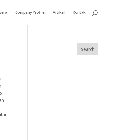
vera
Company Profile
Artikel
Kontak
a
n
ol
an
itar