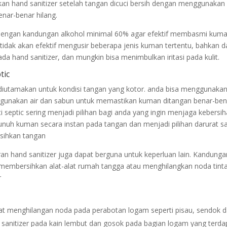
an hand sanitizer setelah tangan dicuci bersih dengan menggunakan 
nar-benar hilang.
dengan kandungan alkohol minimal 60% agar efektif membasmi kuma
tidak akan efektif mengusir beberapa jenis kuman tertentu, bahkan d
 hand sanitizer, dan mungkin bisa menimbulkan iritasi pada kulit.
tic
diutamakan untuk kondisi tangan yang kotor. anda bisa menggunaka
enggunakan air dan sabun untuk memastikan kuman ditangan benar-ben
ti septic sering menjadi pilihan bagi anda yang ingin menjaga kebersi
unuh kuman secara instan pada tangan dan menjadi pilihan darurat s
sihkan tangan
ran hand sanitizer juga dapat berguna untuk keperluan lain. Kandunga
k membersihkan alat-alat rumah tangga atau menghilangkan noda tinta
r
pat menghilangan noda pada perabotan logam seperti pisau, sendok 
 sanitizer pada kain lembut dan gosok pada bagian logam yang terda