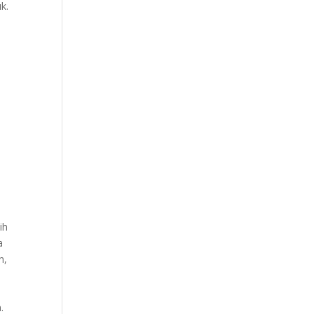
k.
ih
a
n,
.