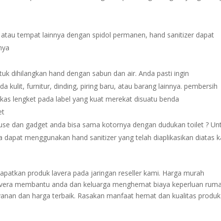
is atau tempat lainnya dengan spidol permanen, hand sanitizer dapat
nya
tuk dihilangkan hand dengan sabun dan air. Anda pasti ingin
 kulit, furnitur, dinding, piring baru, atau barang lainnya. pembersih
as lengket pada label yang kuat merekat disuatu benda
et
e dan gadget anda bisa sama kotornya dengan dudukan toilet ? Un
dapat menggunakan hand sanitizer yang telah diaplikasikan diatas k
dapatkan produk lavera pada jaringan reseller kami. Harga murah
er lavera membantu anda dan keluarga menghemat biaya keperluan rum
yanan dan harga terbaik. Rasakan manfaat hemat dan kualitas produk