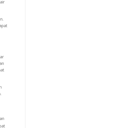
air
n.
apat
n
ar
han
aat
n
.
dan
pat