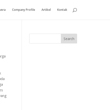
vera
Company Profile
Artikel
Kontak
arga
k
ada
ga
es
yang