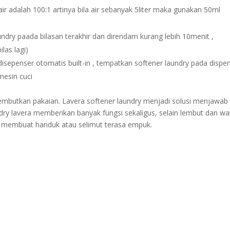
ir adalah 100:1 artinya bila air sebanyak 5liter maka gunakan 50ml
ndry paada bilasan terakhir dan direndam kurang lebih 10menit ,
las lagi)
isepenser otomatis built-in , tempatkan softener laundry pada dispe
mesin cuci
lembutkan pakaian. Lavera softener laundry menjadi solusi menjawab
dry lavera memberikan banyak fungsi sekaligus, selain lembut dan wa
an membuat handuk atau selimut terasa empuk.