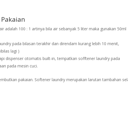
 Pakaian
r adalah 100 : 1 artinya bila air sebanyak 5 liter maka gunakan 50ml
undry pada bilasan terakhir dan direndam kurang lebih 10 menit,
ilas lagi )
pi dispenser otomatis built-in, tempatkan sofftener laundry pada
aan pada mesin cuci.
lembutkan pakaian. Softener laundry merupakan larutan tambahan sel