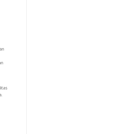
ian
an
itas
a.
s