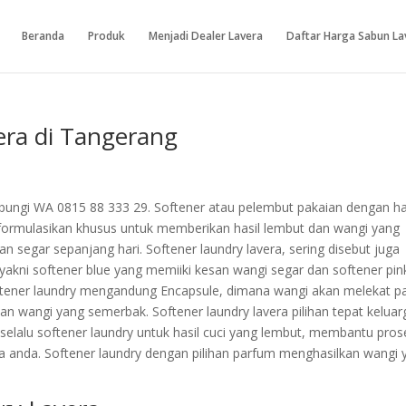
Beranda
Produk
Menjadi Dealer Lavera
Daftar Harga Sabun La
era di Tangerang
bungi WA 0815 88 333 29. Softener atau pelembut pakaian dengan h
 diformulasikan khusus untuk memberikan hasil lembut dan wangi yang
 segar sepanjang hari. Softener laundry lavera, sering disebut juga
yakni softener blue yang memiiki kesan wangi segar dan softener pin
oftener laundry mengandung Encapsule, dimana wangi akan melekat p
n wangi yang semerbak. Softener laundry lavera pilihan tepat keluar
selalu softener laundry untuk hasil cuci yang lembut, membantu pros
ga anda. Softener laundry dengan pilihan parfum menghasilkan wangi 