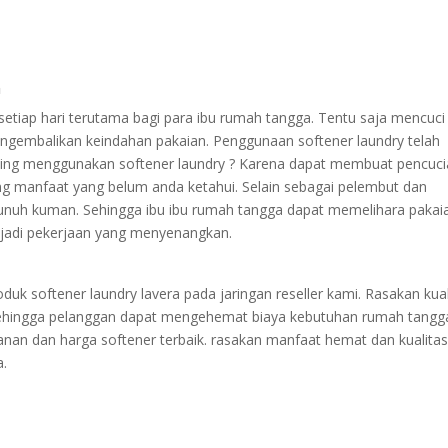
n
setiap hari terutama bagi para ibu rumah tangga. Tentu saja mencuci
engembalikan keindahan pakaian. Penggunaan softener laundry telah
ting menggunakan softener laundry ? Karena dapat membuat pencuc
g manfaat yang belum anda ketahui. Selain sebagai pelembut dan
unuh kuman. Sehingga ibu ibu rumah tangga dapat memelihara pakai
jadi pekerjaan yang menyenangkan.
duk softener laundry lavera pada jaringan reseller kami. Rasakan kual
 sehingga pelanggan dapat mengehemat biaya kebutuhan rumah tangg
nan dan harga softener terbaik. rasakan manfaat hemat dan kualita
a.